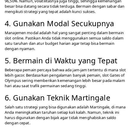
96,50%. Namun, volatilitasnya juga tinggi, sehingga kemenangan
besar bisa datang secara tidak terduga. Bermain dengan sabar dan
mengikuti strategi yang tepat adalah kunci sukses.
4. Gunakan Modal Secukupnya
Manajemen modal adalah hal yang sangat penting dalam bermain
slot online. Pastikan Anda tidak menggunakan semua saldo dalam
satu taruhan dan atur budget harian agar tetap bisa bermain
dengan nyaman.
5. Bermain di Waktu yang Tepat
Beberapa pemain percaya bahwa ada jam-jam tertentu di mana slot
lebih gacor. Berdasarkan pengalaman banyak pemain, slot Gates of
Olympus sering memberikan kemenangan lebih besar pada malam
hari atau saat trafik permainan sedang tinggi.
6. Gunakan Teknik Martingale
Salah satu strategi yang bisa digunakan adalah Martingale, di mana
Anda meningkatkan taruhan setiap kali kalah. Namun, teknik ini
harus digunakan dengan bijak agar tidak menghabiskan saldo
dengan cepat.