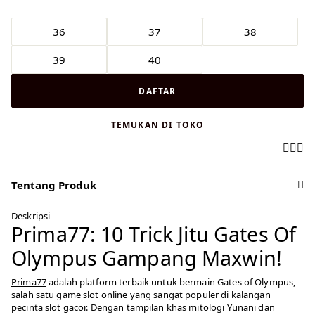
36
37
38
39
40
DAFTAR
TEMUKAN DI TOKO
Tentang Produk
Deskripsi
Prima77: 10 Trick Jitu Gates Of
Olympus Gampang Maxwin!
Prima77
adalah platform terbaik untuk bermain Gates of Olympus,
salah satu game slot online yang sangat populer di kalangan
pecinta slot gacor. Dengan tampilan khas mitologi Yunani dan