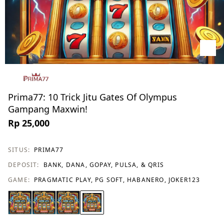
Prima77: 10 Trick Jitu Gates Of Olympus
Gampang Maxwin!
Rp 25,000
SITUS:
PRIMA77
DEPOSIT:
BANK, DANA, GOPAY, PULSA, & QRIS
GAME:
PRAGMATIC PLAY, PG SOFT, HABANERO, JOKER123