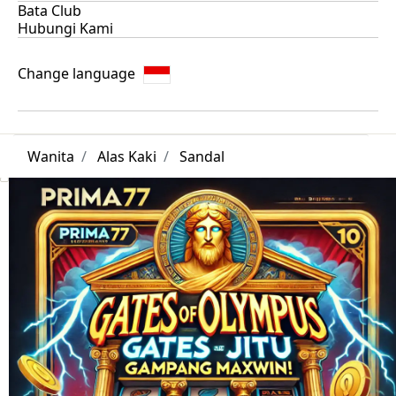
Bata Club
Hubungi Kami
Change language
Wanita
Alas Kaki
Sandal